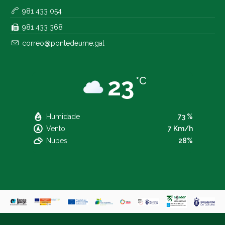
981 433 054
981 433 368
correo@pontedeume.gal
23
°C
Humidade
73 %
Vento
7 Km/h
Nubes
28%