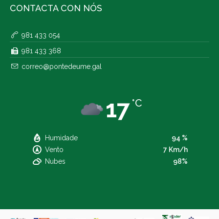
CONTACTA CON NÓS
981 433 054
981 433 368
correo@pontedeume.gal
17
°C
Humidade
94 %
Vento
7 Km/h
Nubes
98%