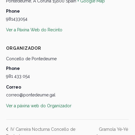
Pontedeume
,
A Coruña
15600
Spain
+ Google Map
Phone
981433054
Ver a Páxina Web do Recinto
ORGANIZADOR
Concello de Pontedeume
Phone
981 433 054
Correo
correo@pontedeume.gal
Ver a páxina web do Organizador
Gramola Yé-Yé
IV Carreira Nocturna Concello de