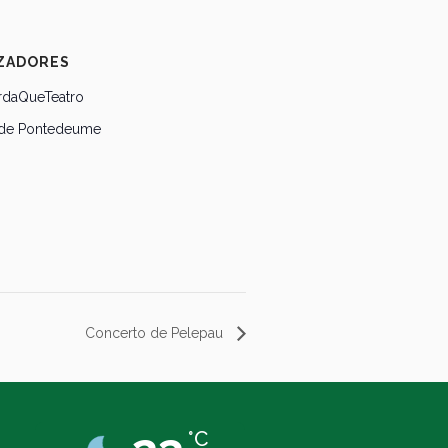
ZADORES
daQueTeatro
 de Pontedeume
Concerto de Pelepau
°C