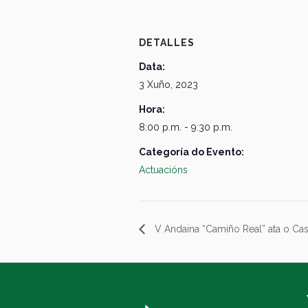
DETALLES
Data:
3 Xuño, 2023
Hora:
8:00 p.m. - 9:30 p.m.
Categoría do Evento:
Actuacións
V Andaina “Camiño Real” ata o Cas