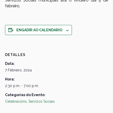
Servizos Sociais municipais
ata o vindeiro día
5 de
febreiro.
ENGADIR AO CALENDARIO
DETALLES
Data:
7 Febreiro, 2024
Hora:
2:30 p.m. - 7:00 p.m.
Categorías do Evento:
Celebracións
,
Servizos Sociais