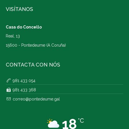
VISÍTANOS
Casa do Concello
Real, 13
15600 - Pontedeume (A Coruña)
CONTACTA CON NÓS
981 433 054
981 433 368
correo@pontedeume.gal
18
°C