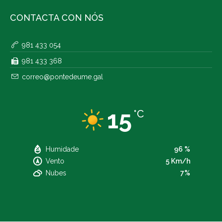
CONTACTA CON NÓS
981 433 054
981 433 368
correo@pontedeume.gal
15
°C
Humidade
96 %
Vento
5 Km/h
Nubes
7%