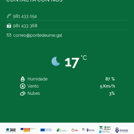
981 433 054
981 433 368
correo@pontedeume.gal
17
°C
Humidade
87 %
Vento
5 Km/h
Nubes
3%