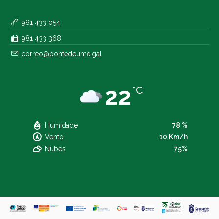
981 433 054
981 433 368
correo@pontedeume.gal
22
°C
Humidade
78 %
Vento
10 Km/h
Nubes
75%