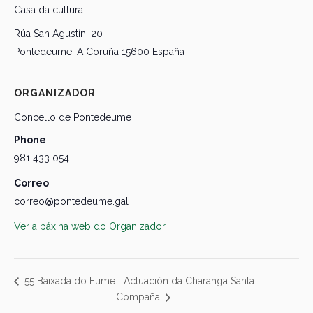
Casa da cultura
Rúa San Agustín, 20
Pontedeume
,
A Coruña
15600
España
ORGANIZADOR
Concello de Pontedeume
Phone
981 433 054
Correo
correo@pontedeume.gal
Ver a páxina web do Organizador
Actuación da Charanga Santa
55 Baixada do Eume
Compaña