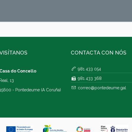
VISÍTANOS
CONTACTA CON NÓS
981 433 054
Casa do Concello
981 433 368
Real, 13
correo@pontedeume.gal
15600 - Pontedeume (A Coruña)