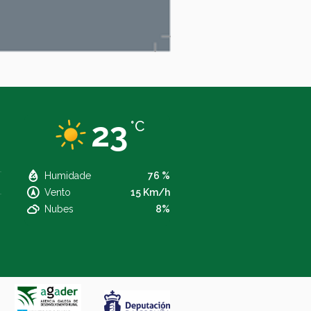
23
°C
Humidade
76 %
Vento
15 Km/h
Nubes
8%