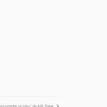
 escorrentar un lobo” de A.M. Fraga