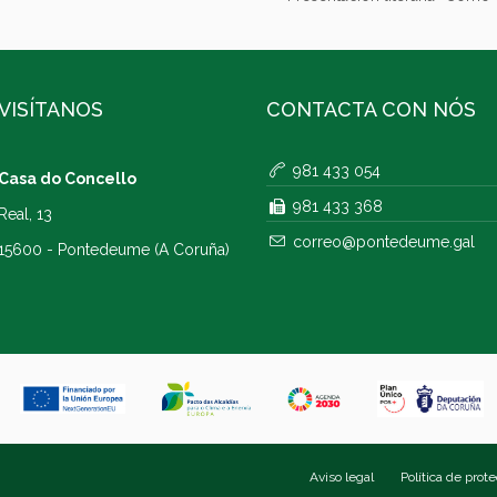
VISÍTANOS
CONTACTA CON NÓS
981 433 054
Casa do Concello
981 433 368
Real, 13
correo@pontedeume.gal
15600 - Pontedeume (A Coruña)
Aviso legal
Política de prot