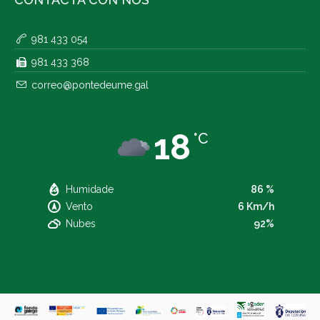
981 433 054
981 433 368
correo@pontedeume.gal
18
°C
Humidade
86 %
Vento
6 Km/h
Nubes
92%