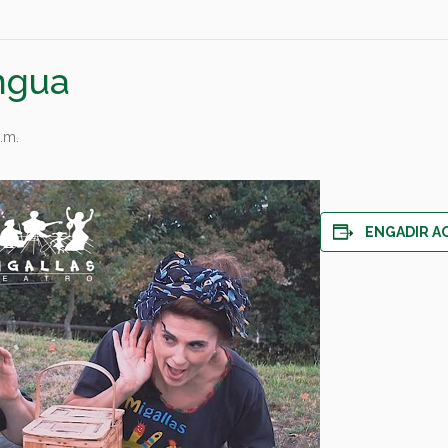
ngua
.m.
ENGADIR A