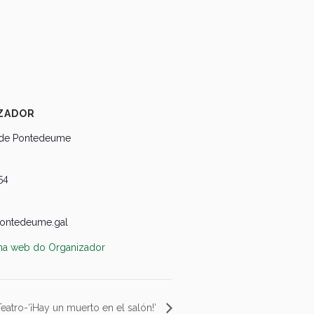
ZADOR
 de Pontedeume
54
ontedeume.gal
ina web do Organizador
eatro-‘¡Hay un muerto en el salón!’