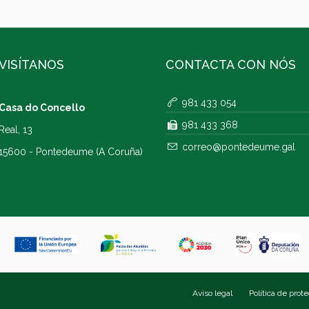
VISÍTANOS
CONTACTA CON NÓS
981 433 054
Casa do Concello
981 433 368
Real, 13
correo@pontedeume.gal
15600 - Pontedeume (A Coruña)
Aviso legal
Política de prot