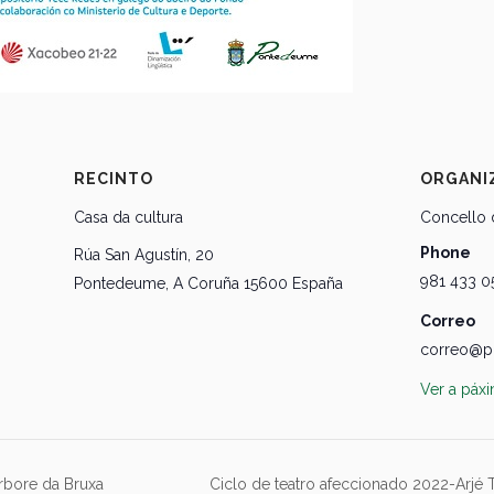
RECINTO
ORGANI
Casa da cultura
Concello
Phone
Rúa San Agustín, 20
981 433 0
Pontedeume
,
A Coruña
15600
España
Correo
correo@p
Ver a páx
rbore da Bruxa
Ciclo de teatro afeccionado 2022-Arjé T