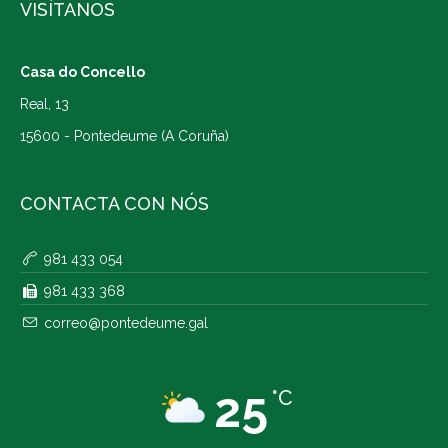
VISÍTANOS
Casa do Concello
Real, 13
15600 - Pontedeume (A Coruña)
CONTACTA CON NÓS
981 433 054
981 433 368
correo@pontedeume.gal
25
°C