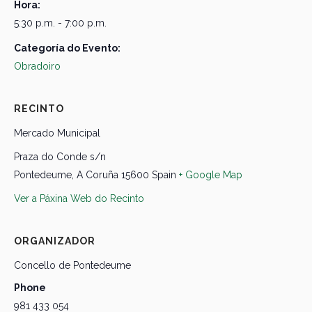
Hora:
5:30 p.m. - 7:00 p.m.
Categoría do Evento:
Obradoiro
RECINTO
Mercado Municipal
Praza do Conde s/n
Pontedeume
,
A Coruña
15600
Spain
+ Google Map
Ver a Páxina Web do Recinto
ORGANIZADOR
Concello de Pontedeume
Phone
981 433 054