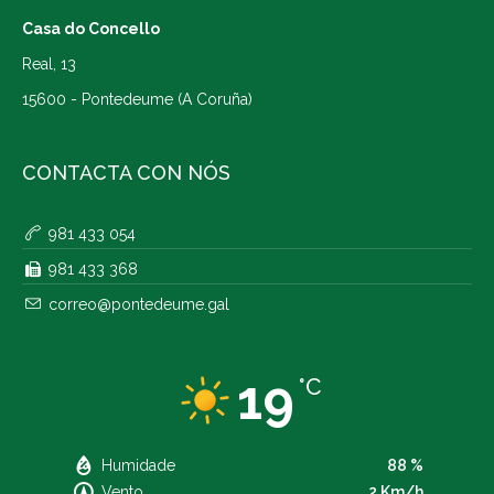
Casa do Concello
Real, 13
15600 - Pontedeume (A Coruña)
CONTACTA CON NÓS
981 433 054
981 433 368
correo@pontedeume.gal
19
°C
Humidade
88 %
Vento
2 Km/h