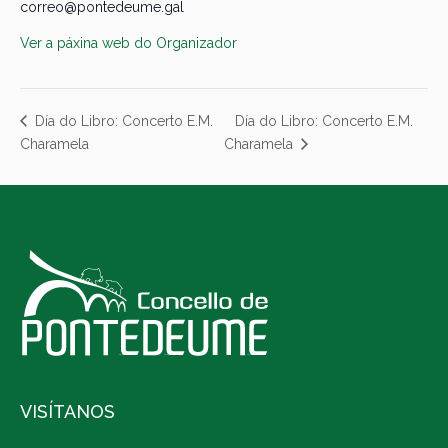
correo@pontedeume.gal
Ver a páxina web do Organizador
Día do Libro: Concerto E.M.
Día do Libro: Concerto E.M.
Charamela
Charamela
VISÍTANOS