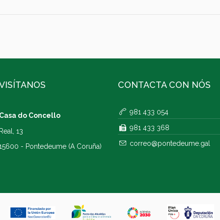
VISÍTANOS
CONTACTA CON NÓS
981 433 054
Casa do Concello
981 433 368
Real, 13
correo@pontedeume.gal
15600 - Pontedeume (A Coruña)