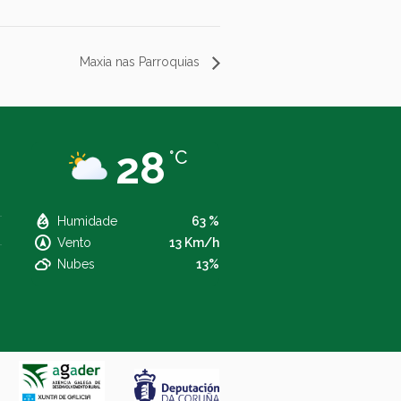
Maxia nas Parroquias
28
°C
Humidade
63 %
Vento
13 Km/h
Nubes
13%