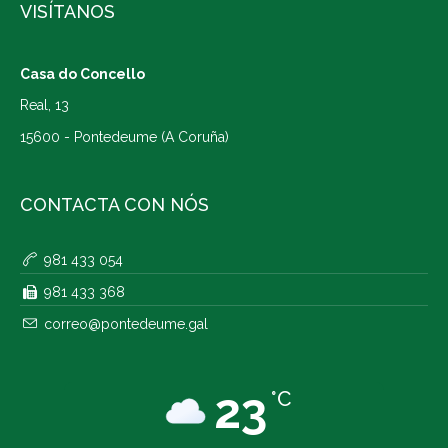
VISÍTANOS
Casa do Concello
Real, 13
15600 - Pontedeume (A Coruña)
CONTACTA CON NÓS
981 433 054
981 433 368
correo@pontedeume.gal
23
°C