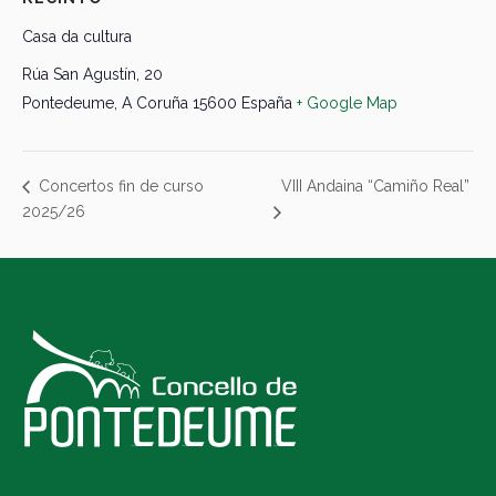
Casa da cultura
Rúa San Agustín, 20
Pontedeume
,
A Coruña
15600
España
+ Google Map
VIII Andaina “Camiño Real”
Concertos fin de curso
2025/26