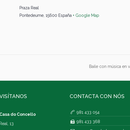
Praza Real
Pontedeume
,
15600
España
+ Google Map
Baile con música en vi
VISÍTANOS
CONTACTA CON NÓS
981 433 054
Casa do Concello
981 433 368
Real, 13