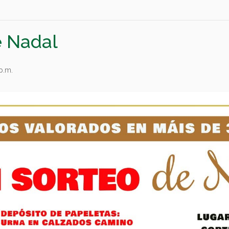
e Nadal
p.m.