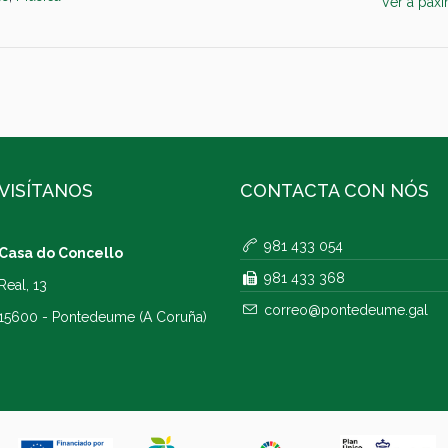
Ver a páx
VISÍTANOS
CONTACTA CON NÓS
981 433 054
Casa do Concello
981 433 368
Real, 13
correo@pontedeume.gal
15600 - Pontedeume (A Coruña)