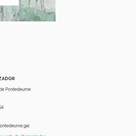
ZADOR
 de Pontedeume
54
ontedeume.gal