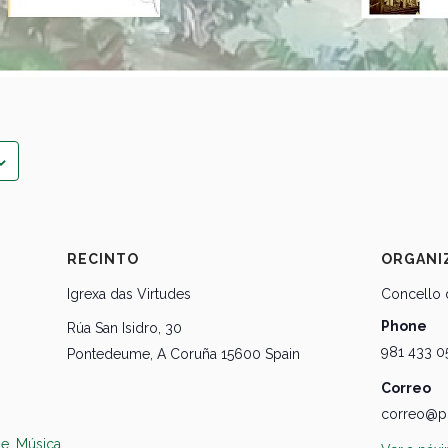
RECINTO
ORGANI
Igrexa das Virtudes
Concello
Phone
Rúa San Isidro, 30
981 433 0
Pontedeume
,
A Coruña
15600
Spain
Correo
correo@p
de
,
Música