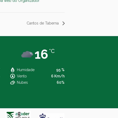
ina web do Organizador
Cantos de Taberna
16
°C
Humidade
95 %
Vento
6 Km/h
Nubes
60%