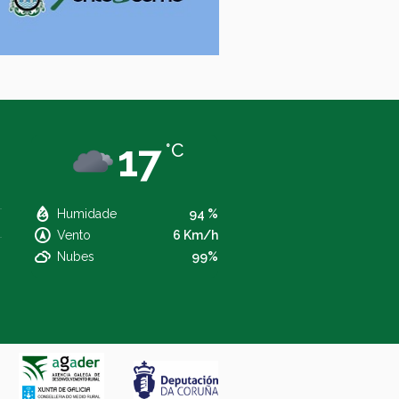
17
°C
Humidade
94 %
Vento
6 Km/h
Nubes
99%