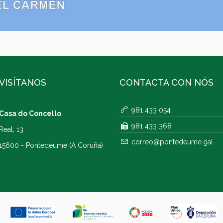
VISÍTANOS
CONTACTA CON NÓS
981 433 054
Casa do Concello
981 433 368
Real, 13
correo@pontedeume.gal
15600 - Pontedeume (A Coruña)