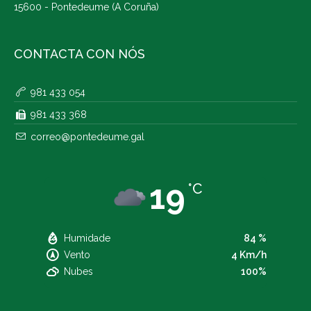
15600 - Pontedeume (A Coruña)
CONTACTA CON NÓS
981 433 054
981 433 368
correo@pontedeume.gal
19
°C
Humidade
84 %
Vento
4 Km/h
Nubes
100%