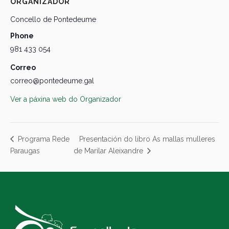
ORGANIZADOR
Concello de Pontedeume
Phone
981 433 054
Correo
correo@pontedeume.gal
Ver a páxina web do Organizador
Presentación do libro As mallas mulleres
Programa Rede
Paraugas
de Marilar Aleixandre