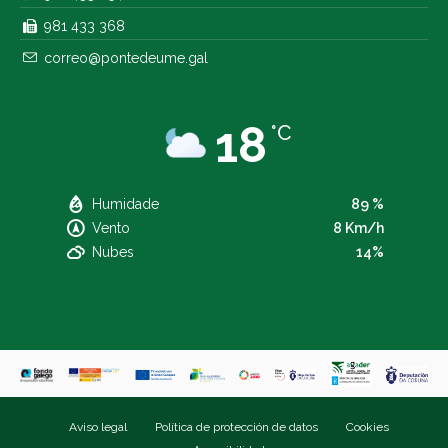
981 433 368
correo@pontedeume.gal
18
°C
Humidade
89 %
Vento
8 Km/h
Nubes
14%
Aviso legal
Política de protección de datos
Cookies