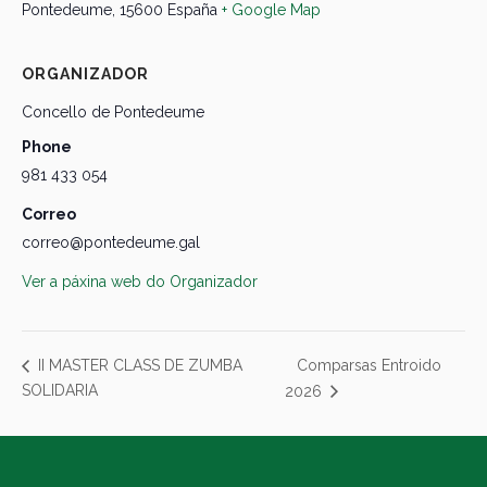
Pontedeume
,
15600
España
+ Google Map
ORGANIZADOR
Concello de Pontedeume
Phone
981 433 054
Correo
correo@pontedeume.gal
Ver a páxina web do Organizador
Comparsas Entroido
II MASTER CLASS DE ZUMBA
SOLIDARIA
2026