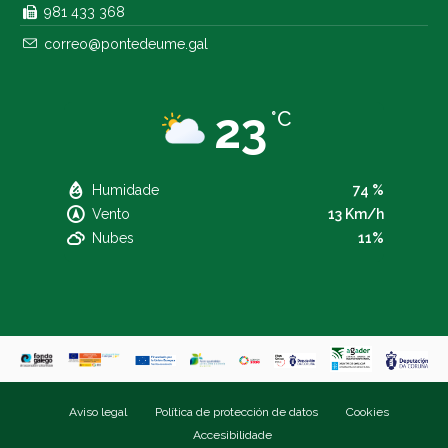
981 433 368
correo@pontedeume.gal
23
°C
Humidade
74 %
Vento
13 Km/h
Nubes
11%
Aviso legal
Política de protección de datos
Cookies
Accesibilidade