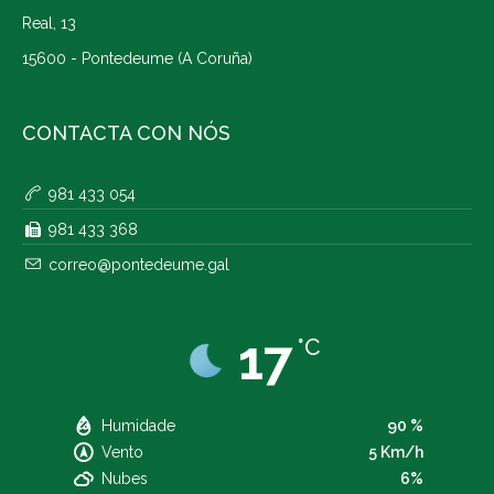
Real, 13
15600 - Pontedeume (A Coruña)
CONTACTA CON NÓS
981 433 054
981 433 368
correo@pontedeume.gal
17
°C
Humidade
90 %
Vento
5 Km/h
Nubes
6%