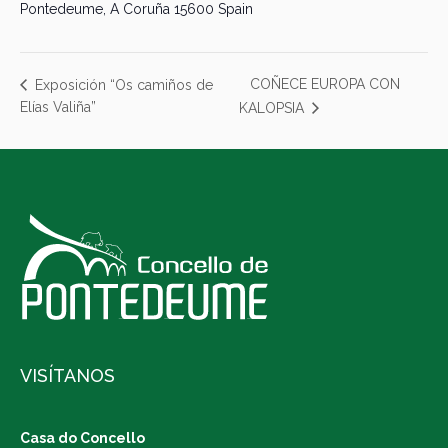
Pontedeume
,
A Coruña
15600
Spain
COÑECE EUROPA CON
Exposición “Os camiños de
Elías Valiña”
KALOPSIA
VISÍTANOS
Casa do Concello