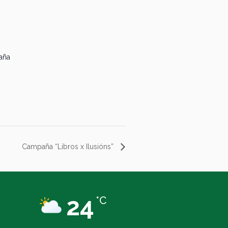
aña
Campaña “Libros x Ilusións”
24
°C