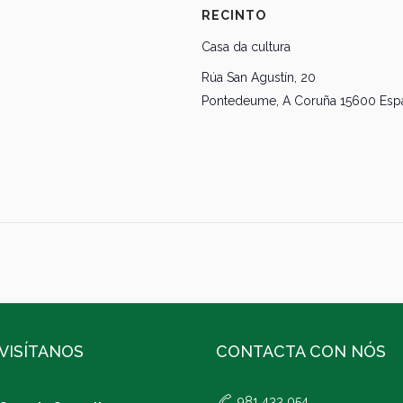
RECINTO
Casa da cultura
Rúa San Agustín, 20
Pontedeume
,
A Coruña
15600
Esp
VISÍTANOS
CONTACTA CON NÓS
981 433 054