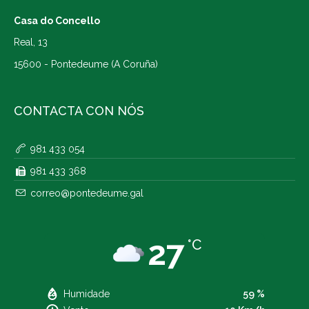
Casa do Concello
Real, 13
15600 - Pontedeume (A Coruña)
CONTACTA CON NÓS
981 433 054
981 433 368
correo@pontedeume.gal
27
°C
Humidade
59 %