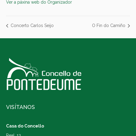
Ver a páxina web do Organizador
Concerto Carlos Seijo
O Fin do Camiño
VISÍTANOS
Casa do Concello
Real, 13