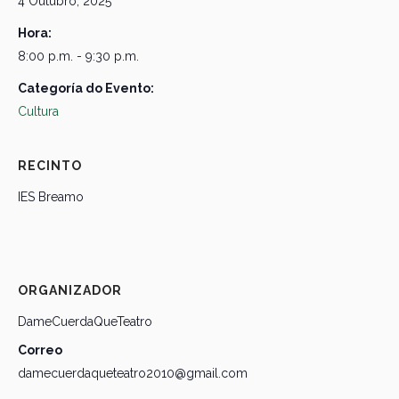
4 Outubro, 2025
Hora:
8:00 p.m. - 9:30 p.m.
Categoría do Evento:
Cultura
RECINTO
IES Breamo
ORGANIZADOR
DameCuerdaQueTeatro
Correo
damecuerdaqueteatro2010@gmail.com