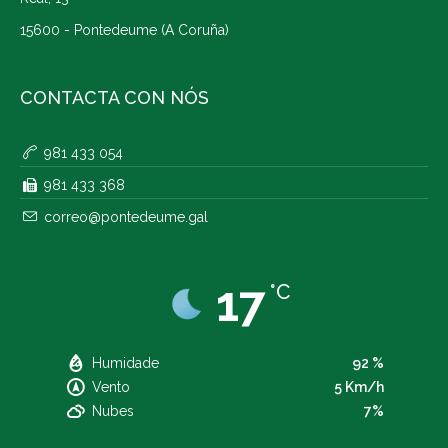
15600 - Pontedeume (A Coruña)
CONTACTA CON NÓS
981 433 054
981 433 368
correo@pontedeume.gal
17
°C
Humidade
92 %
Vento
5 Km/h
Nubes
7%