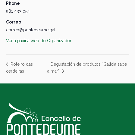
Phone
981 433 054
Correo
correo@pontedeume.gal
Ver a páxina web do Organizador
Degustación de produtos “Galicia sabe
Roteiro das
cerdeiras
a mar”