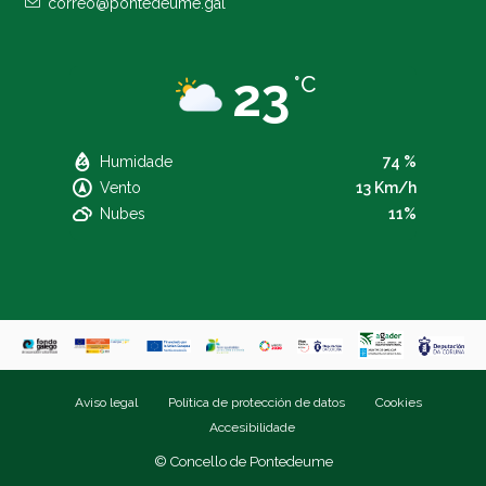
correo@pontedeume.gal
23
°C
Humidade
74 %
Vento
13 Km/h
Nubes
11%
Aviso legal
Política de protección de datos
Cookies
Accesibilidade
© Concello de Pontedeume