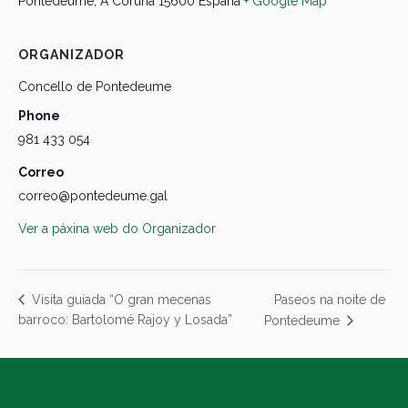
Pontedeume
,
A Coruña
15600
España
+ Google Map
ORGANIZADOR
Concello de Pontedeume
Phone
981 433 054
Correo
correo@pontedeume.gal
Ver a páxina web do Organizador
Paseos na noite de
Visita guiada “O gran mecenas
barroco: Bartolomé Rajoy y Losada”
Pontedeume