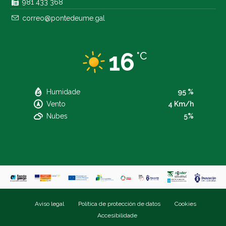
981 433 368
correo@pontedeume.gal
16
°C
Humidade
95 %
Vento
4 Km/h
Nubes
5%
Aviso legal
Política de protección de datos
Cookies
Accesibilidade