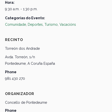
Hora:
9:30 a.m. - 1:30 p.m.
Categorías do Evento:
Comunidade
,
Deportes
,
Turismo
,
Vacacións
RECINTO
Torreón dos Andrade
Avda. Torreón, s/n
Pontedeume
,
A Coruña
España
Phone
981 430 270
ORGANIZADOR
Concello de Pontedeume
Phone