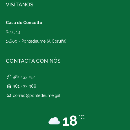
VISÍTANOS
Casa do Concello
Real, 13
15600 - Pontedeume (A Coruña)
CONTACTA CON NÓS
981 433 054
981 433 368
correo@pontedeume.gal
18
°C