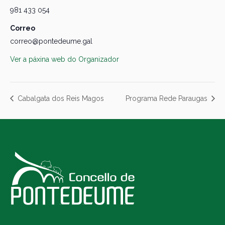
981 433 054
Correo
correo@pontedeume.gal
Ver a páxina web do Organizador
Cabalgata dos Reis Magos
Programa Rede Paraugas