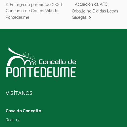
Actuación da AFC
Entrega do premio do XXXIII
Concurso de Contos Vila de
Orballo no Día das Letras
Pontedeume
Galegas
VISÍTANOS
Casa do Concello
Real, 13