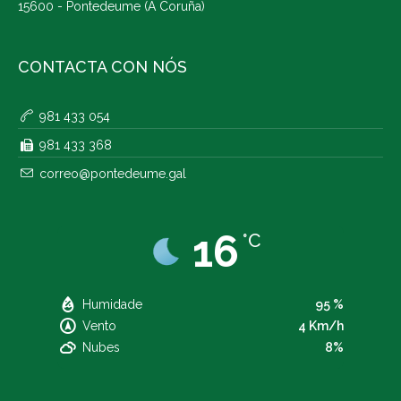
15600 - Pontedeume (A Coruña)
CONTACTA CON NÓS
981 433 054
981 433 368
correo@pontedeume.gal
16
°C
Humidade
95 %
Vento
4 Km/h
Nubes
8%