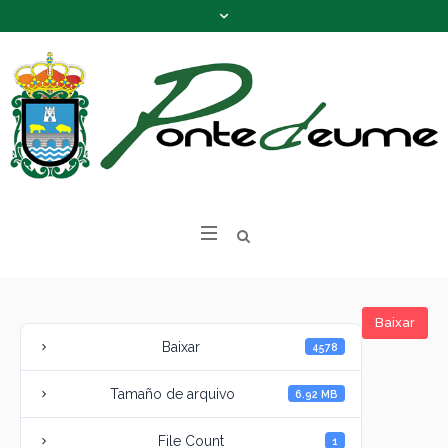
Baixar
Baixar
4578
Tamaño de arquivo
6.92 MB
File Count
1