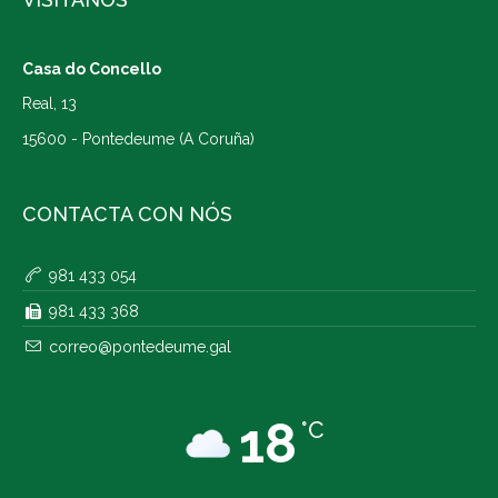
Casa do Concello
Real, 13
15600 - Pontedeume (A Coruña)
CONTACTA CON NÓS
981 433 054
981 433 368
correo@pontedeume.gal
18
°C