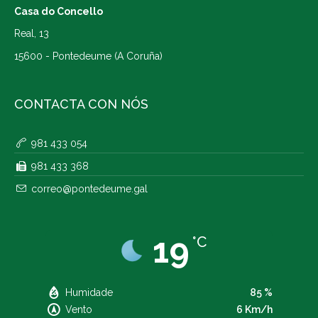
Casa do Concello
Real, 13
15600 - Pontedeume (A Coruña)
CONTACTA CON NÓS
981 433 054
981 433 368
correo@pontedeume.gal
19
°C
Humidade
85 %
Vento
6 Km/h