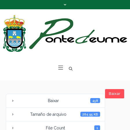
Baixar
Baixar
458
Tamaño de arquivo
264.95 KB
File Count
1