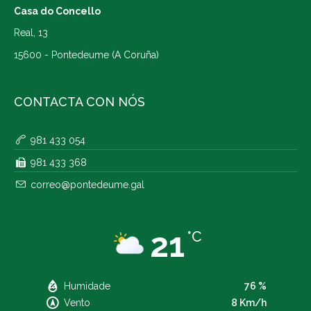
Casa do Concello
Real, 13
15600 - Pontedeume (A Coruña)
CONTACTA CON NÓS
981 433 054
981 433 368
correo@pontedeume.gal
21
°C
Humidade
76 %
Vento
8 Km/h