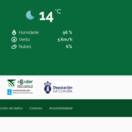
14
°C
Humidade
96 %
Vento
5 Km/h
Nubes
6%
ección de datos
Cookies
Accesibilidade