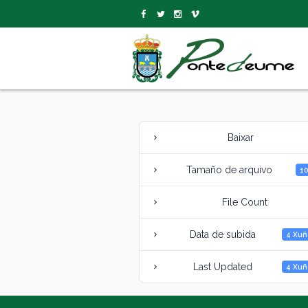
Baixar
Tamaño de arquivo
1
File Count
Data de subida
4 Xuñ
Last Updated
4 Xuñ