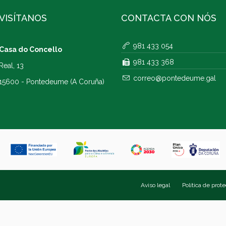
VISÍTANOS
CONTACTA CON NÓS
981 433 054
Casa do Concello
981 433 368
Real, 13
correo@pontedeume.gal
15600 - Pontedeume (A Coruña)
Aviso legal
Política de prot