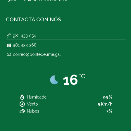
CONTACTA CON NÓS
981 433 054
981 433 368
correo@pontedeume.gal
16
°C
Humidade
95 %
Vento
5 Km/h
Nubes
7%