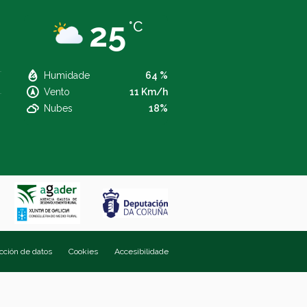
25
°C
Humidade
64 %
Vento
11 Km/h
Nubes
18%
ección de datos
Cookies
Accesibilidade