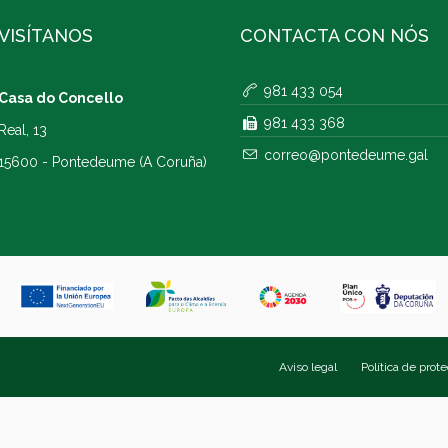
VISÍTANOS
CONTACTA CON NÓS
981 433 054
Casa do Concello
981 433 368
Real, 13
correo@pontedeume.gal
15600 - Pontedeume (A Coruña)
Aviso legal
Política de prot