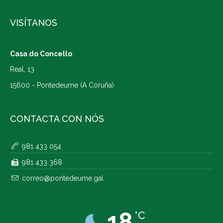
VISÍTANOS
Casa do Concello
Real, 13
15600 - Pontedeume (A Coruña)
CONTACTA CON NÓS
981 433 054
981 433 368
correo@pontedeume.gal
18
°C