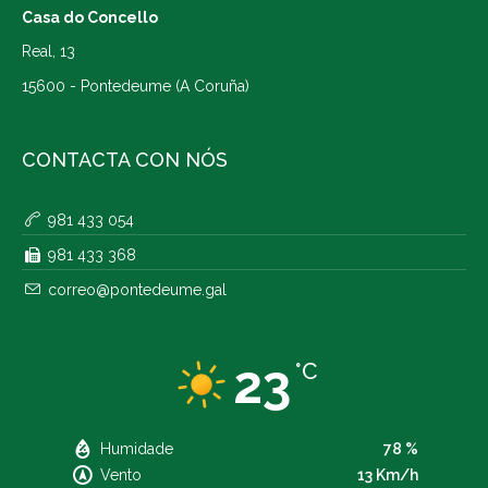
Casa do Concello
Real, 13
15600 - Pontedeume (A Coruña)
CONTACTA CON NÓS
981 433 054
981 433 368
correo@pontedeume.gal
23
°C
Humidade
78 %
Vento
13 Km/h