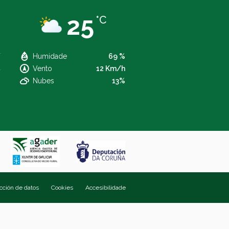
25
°C
Humidade
69 %
Vento
12 Km/h
Nubes
13%
ección de datos
Cookies
Accesibilidade