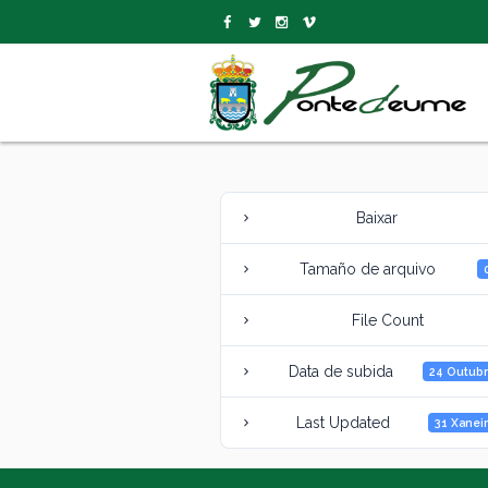
Baixar
Tamaño de arquivo
File Count
Data de subida
24 Outubr
Last Updated
31 Xanei