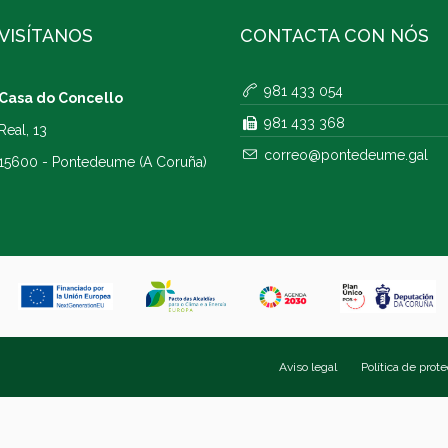
VISÍTANOS
CONTACTA CON NÓS
981 433 054
Casa do Concello
981 433 368
Real, 13
correo@pontedeume.gal
15600 - Pontedeume (A Coruña)
Aviso legal
Política de prot