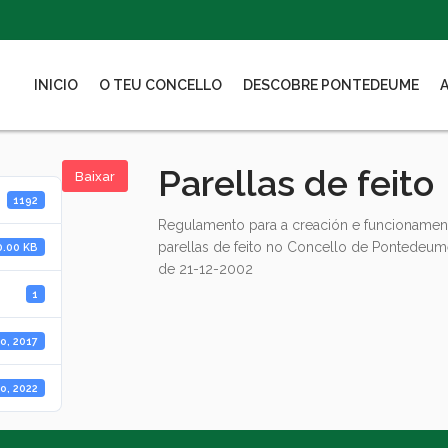
INICIO
O TEU CONCELLO
DESCOBRE PONTEDEUME
Parellas de feito
Baixar
1192
Regulamento para a creación e funcionament
parellas de feito no Concello de Pontedeume
0.00 KB
de 21-12-2002
1
o, 2017
ro, 2022