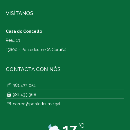
VISÍTANOS
Casa do Concello
Real, 13
15600 - Pontedeume (A Coruña)
CONTACTA CON NÓS
981 433 054
981 433 368
correo@pontedeume.gal
17
°C