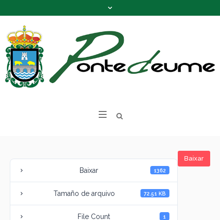
Baixar
Baixar
1362
Tamaño de arquivo
72.51 KB
File Count
1