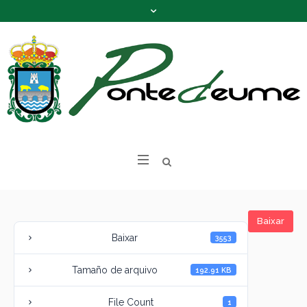
Baixar
Baixar
3553
Tamaño de arquivo
192.91 KB
File Count
1