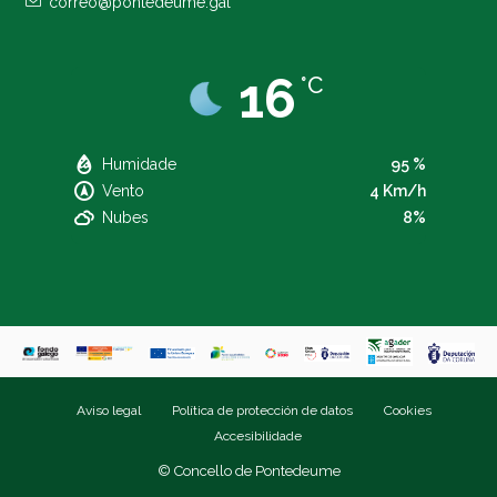
correo@pontedeume.gal
16
°C
Humidade
95 %
Vento
4 Km/h
Nubes
8%
Aviso legal
Política de protección de datos
Cookies
Accesibilidade
© Concello de Pontedeume