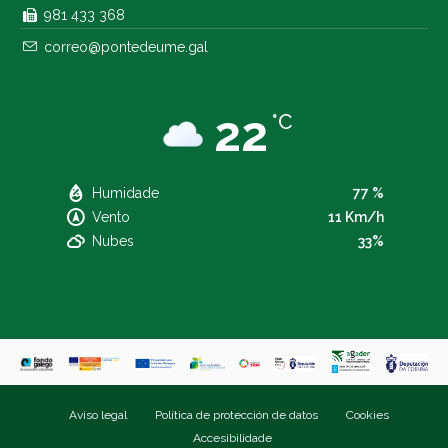
981 433 368
correo@pontedeume.gal
22
°C
Humidade
77 %
Vento
11 Km/h
Nubes
33%
Aviso legal
Política de protección de datos
Cookies
Accesibilidade