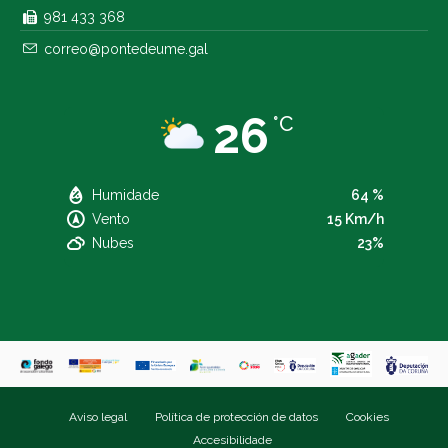
981 433 368
correo@pontedeume.gal
26
°C
Humidade
64 %
Vento
15 Km/h
Nubes
23%
Aviso legal
Política de protección de datos
Cookies
Accesibilidade