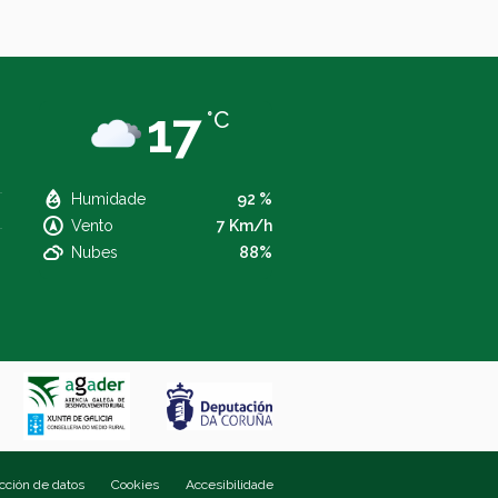
17
°C
Humidade
92 %
Vento
7 Km/h
Nubes
88%
ección de datos
Cookies
Accesibilidade