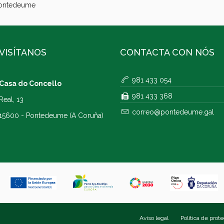
Pontedeume
VISÍTANOS
CONTACTA CON NÓS
981 433 054
Casa do Concello
981 433 368
Real, 13
correo@pontedeume.gal
15600 - Pontedeume (A Coruña)
Aviso legal
Política de prot