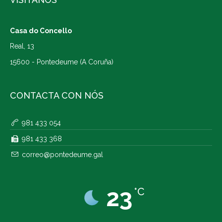
Casa do Concello
Real, 13
15600 - Pontedeume (A Coruña)
CONTACTA CON NÓS
981 433 054
981 433 368
correo@pontedeume.gal
23
°C