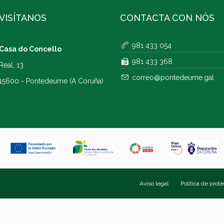
VISÍTANOS
CONTACTA CON NÓS
981 433 054
Casa do Concello
981 433 368
Real, 13
correo@pontedeume.gal
15600 - Pontedeume (A Coruña)
Aviso legal
Política de prot