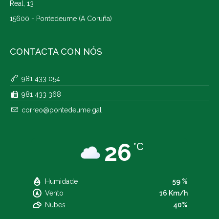
Real, 13
15600 - Pontedeume (A Coruña)
CONTACTA CON NÓS
981 433 054
981 433 368
correo@pontedeume.gal
26
°C
Humidade
59 %
Vento
16 Km/h
Nubes
40%